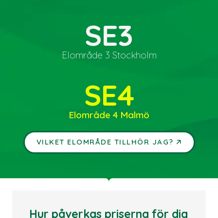
SE3
Elområde 3 Stockholm
SE4
Elområde 4 Malmö
🡥
VILKET ELOMRÅDE TILLHÖR JAG?
Hur påverkas priserna för dig