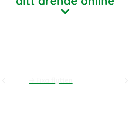
ditt ärende online
🡢
Fixa flytten