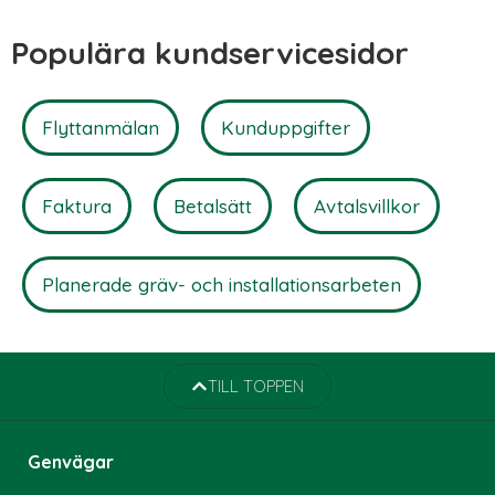
Populära kundservicesidor
Flyttanmälan
Kunduppgifter
Faktura
Betalsätt
Avtalsvillkor
Planerade gräv- och installationsarbeten
TILL TOPPEN
Genvägar