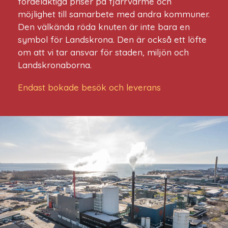
fördelaktiga priser på fjärrvärme och
möjlighet till samarbete med andra kommuner.
Den välkända röda knuten är inte bara en
symbol för Landskrona. Den är också ett löfte
om att vi tar ansvar för staden, miljön och
Landskronaborna.
Endast bokade besök och leverans