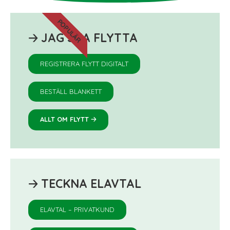
POPULÄR
🡢
JAG SKA FLYTTA
REGISTRERA FLYTT DIGITALT
BESTÄLL BLANKETT
🡢
ALLT OM FLYTT
🡢
TECKNA ELAVTAL
ELAVTAL – PRIVATKUND