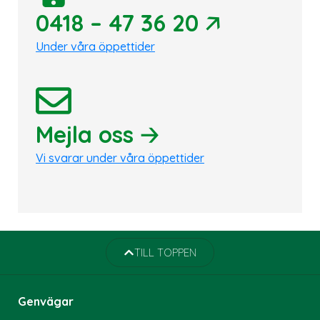
🡥
0418 – 47 36 20
Under våra öppettider
🡢
Mejla oss
Vi svarar under våra öppettider
TILL TOPPEN
Genvägar