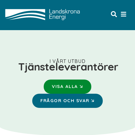
I VÅRT UTBUD
Tjänsteleverantörer
🡦
VISA ALLA
🡦
FRÅGOR OCH SVAR