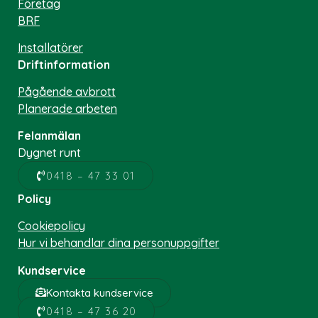
Företag
BRF
Installatörer
Driftinformation
Pågående avbrott
Planerade arbeten
Felanmälan
Dygnet runt
0418 – 47 33 01
Policy
Cookiepolicy
Hur vi behandlar dina personuppgifter
Kundservice
Kontakta kundservice
0418 – 47 36 20