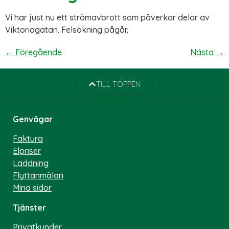
Vi har just nu ett strömavbrott som påverkar delar av
Viktoriagatan. Felsökning pågår.
←
Föregående
Nästa
→
TILL TOPPEN
Genvägar
Faktura
Elpriser
Laddning
Flyttanmälan
Mina sidor
Tjänster
Privatkunder