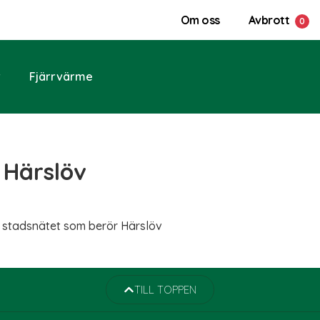
Om oss
Avbrott
r
Fjärrvärme
i Härslöv
 i stadsnätet som berör Härslöv
TILL TOPPEN