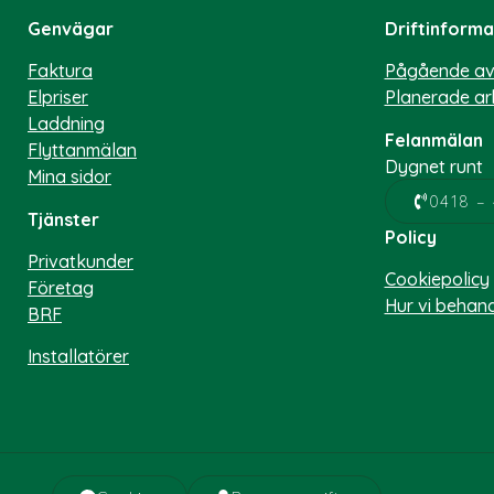
Genvägar
Driftinforma
Faktura
Pågående av
Elpriser
Planerade ar
Laddning
Felanmälan
Flyttanmälan
Dygnet runt
Mina sidor
0418 – 
Tjänster
Policy
Privatkunder
Cookiepolicy
Företag
Hur vi behan
BRF
Installatörer