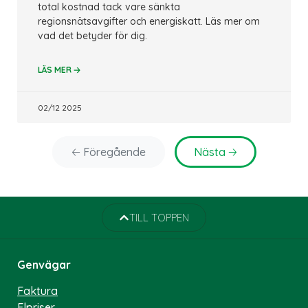
total kostnad tack vare sänkta
regionsnätsavgifter och energiskatt. Läs mer om
vad det betyder för dig.
🡢
LÄS MER
02/12 2025
🡠
🡢
Föregående
Nästa
TILL TOPPEN
Genvägar
Faktura
Elpriser