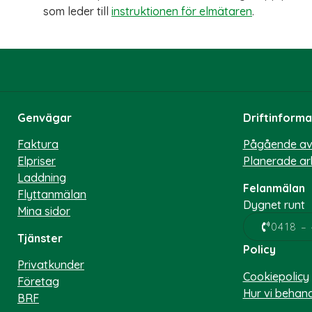
som leder till
instruktionen för elmätaren
.
Genvägar
Driftinforma
Faktura
Pågående av
Elpriser
Planerade ar
Laddning
Felanmälan
Flyttanmälan
Dygnet runt
Mina sidor
0418 – 
Tjänster
Policy
Privatkunder
Cookiepolicy
Företag
Hur vi behan
BRF