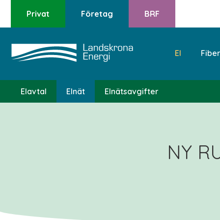
Privat
Företag
BRF
El
Fibe
Elavtal
Elnät
Elnätsavgifter
NY R